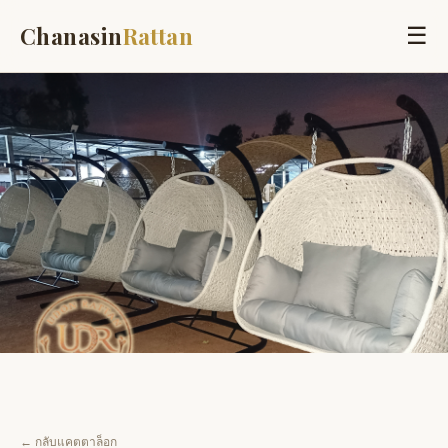
☰
Chanasin
Rattan
← กลับแคตตาล็อก